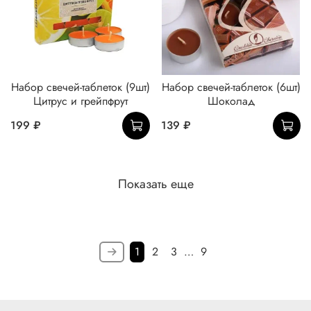
Набор свечей-таблеток (9шт)
Набор свечей-таблеток (6шт)
Цитрус и грейпфрут
Шоколад
199 ₽
139 ₽
Показать еще
1
2
3
…
9