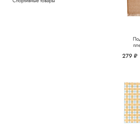
Спортивные товары
По
пл
279 ₽