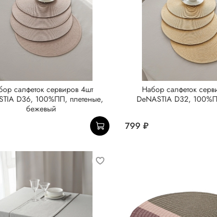
бор салфеток сервиров 4шт
Набор салфеток серв
TIA D36, 100%ПП, плетеные,
DeNASTIA D32, 100%П
бежевый
799 ₽