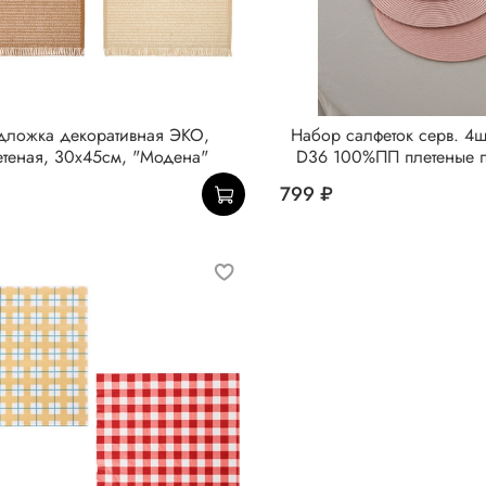
дложка декоративная ЭКО,
Набор салфеток серв. 4
етеная, 30x45см, "Модена"
D36 100%ПП плетеные 
799 ₽