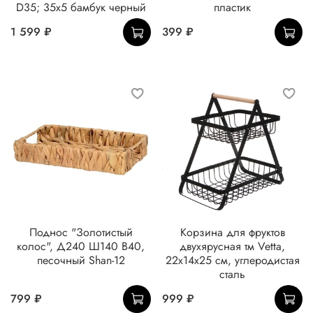
D35; 35x5 бамбук черный
пластик
1 599 ₽
399 ₽
Поднос "Золотистый
Корзина для фруктов
колос", Д240 Ш140 В40,
двухярусная тм Vetta,
песочный Shan-12
22x14x25 см, углеродистая
сталь
799 ₽
999 ₽