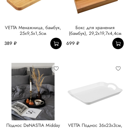
VETTA Менажница, бамбук,
Бокс для хранения
25x9,5x1,5см
(бамбук), 29,2х19,7х4,4см
389 ₽
699 ₽
Поднос DeNASTIA Midday
VETTA Поднос 36x23x3см,