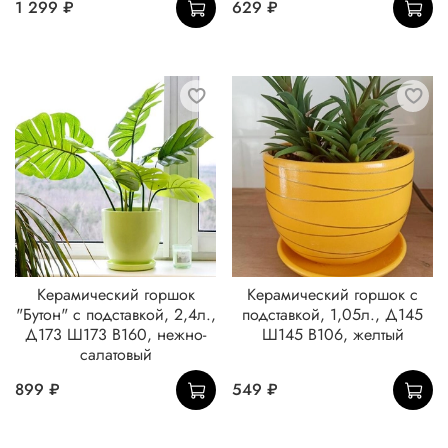
1 299 ₽
629 ₽
Керамический горшок
Керамический горшок с
"Бутон" с подставкой, 2,4л.,
подставкой, 1,05л., Д145
Д173 Ш173 В160, нежно-
Ш145 В106, желтый
салатовый
899 ₽
549 ₽