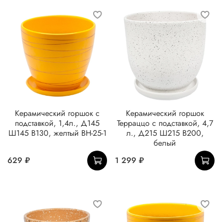
Керамический горшок с
Керамический горшок
подставкой, 1,4л., Д145
Терраццо с подставкой, 4,7
Ш145 В130, желтый BH-25-1
л., Д215 Ш215 В200,
белый
629 ₽
1 299 ₽