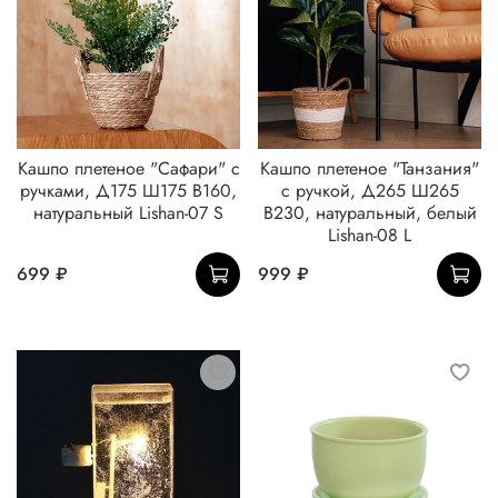
Кашпо плетеное "Сафари" с
Кашпо плетеное "Танзания"
ручками, Д175 Ш175 В160,
с ручкой, Д265 Ш265
натуральный Lishan-07 S
В230, натуральный, белый
Lishan-08 L
699 ₽
999 ₽