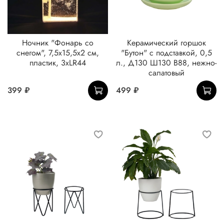
Ночник "Фонарь со
Керамический горшок
снегом", 7,5х15,5х2 см,
"Бутон" с подставкой, 0,5
пластик, 3хLR44
л., Д130 Ш130 В88, нежно-
салатовый
399 ₽
499 ₽