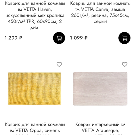
Коврик для ванной комнаты
Коврик для ванной комнаты
тм VETTA Haven,
тм VETTA Canva, замша
искусственный мех кролика
260г/м², резина, 75х45см,
450г/м² TPR, 60х90см, 2
серый
диз.
1 299 ₽
1 099 ₽
Коврик для ванной комнаты
Коврик интерьерный тм
тм VETTA Орра, синель
VETTA Arabesque,