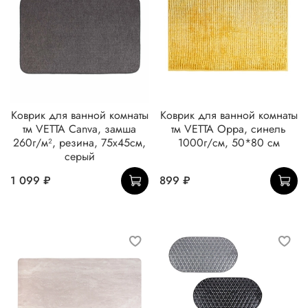
Коврик для ванной комнаты
Коврик для ванной комнаты
тм VETTA Canva, замша
тм VETTA Орра, синель
260г/м², резина, 75х45см,
1000г/см, 50*80 см
серый
1 099 ₽
899 ₽