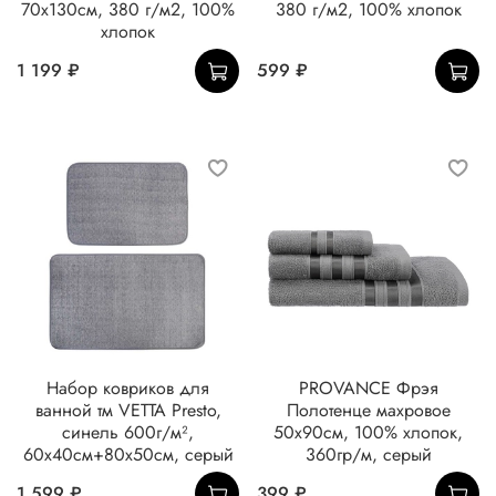
70х130см, 380 г/м2, 100%
380 г/м2, 100% хлопок
хлопок
1 199 ₽
599 ₽
Набор ковриков для
PROVANCE Фрэя
ванной тм VETTA Presto,
Полотенце махровое
синель 600г/м²,
50х90см, 100% хлопок,
60х40см+80х50см, серый
360гр/м, серый
1 599 ₽
399 ₽