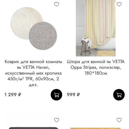
Коврик для ванной комнаты
Штора для ванной тм VETTA
тм VETTA Haven,
Орра Stripes, полиэстер,
искусственный мех кролика
180*180см
450г/м² TPR, 60х90см, 2
диз.
1 299 ₽
999 ₽