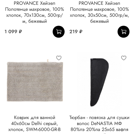
PROVANCE Хейзел
PROVANCE Хейзел
Полотенце махровое, 100%
Полотенце махровое, 100%
хлопок, 70х130см, 500гр/
хлопок, 30х50см, 500гр/м,
м, бежевый
бежевый
1 099 ₽
219 ₽
Коврик для ванной
Тюрбан - повязка для сушки
40х60см Delhi серый,
волос DeNASTIA МФ
хлопок, SWM-6000-GR-B
80%пэ 20%па 25x65 вафля