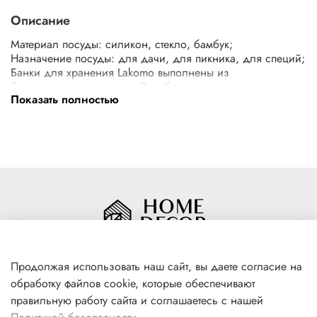
Описание
Материал посуды: силикон, стекло, бамбук;
Назначение посуды: для дачи, для пикника, для специй;
Банки для хранения Lakomo выполнены из
боросиликатного стекла. Оно более прочное,
Показать полностью
долговечное, устойчиво к перепадам температуры и
химическим веществам. Контейнер для сыпучих продуктов
имеют крышки из натурального бамбука. Крышки плотно
прилегают к банке , благодаря силиконовым
уплотнителям. Сохраняют свежесть сыпучих продуктов.
Подходят для хранения макарон , круп , конфет , хлопьев
, сахара , соли , чая и кофе. Емкость для сыпучих
продуктов без крышек можно использовать в
микроволновой печи и посудомоечной машине.
Продолжая использовать наш сайт, вы даете согласие на
обработку файлов cookie, которые обеспечивают
+7(996) 316 00 81
правильную работу сайта и соглашаетесь с нашей
г. Якутск, ул. Лермонтова 102