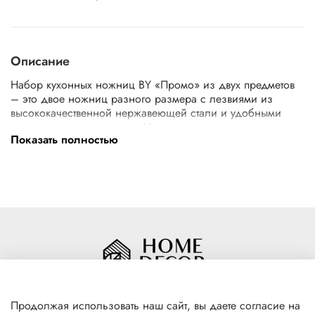
Описание
Набор кухонных ножниц BY «Промо» из двух предметов
– это двое ножниц разного размера с лезвиями из
высококачественной нержавеющей стали и удобными
нескользящими ручками. Маленькие ножницы могут
Показать полностью
использоваться для вскрытия упаковок, нарезки зелени,
отрезания пищевой фольги, пленки или пергамента.
Большие – для разделки рыбы и птицы, нарезки сырого
теста. Имеют острые лезвия, крепкие и прочные, ровно и
качественно режут. Легко отмываются, не накапливают
запахи от продуктов.
Продолжая использовать наш сайт, вы даете согласие на