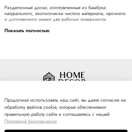
Разделочные доски, изготовленные из бамбука:
натурального, экологочески чистого материала, прочного
и долговечного имеют две рабочих поверхности.
В отличии от разделочных досок, изготовленных из
Показать полностью
мягких (пластик) или пористых (бук, береза) материалов,
бамбуковые доски: легко моются, не впитывают запахи, не
изменяют вкусовые качества пищи, при длительном
использовании не рассыхаются.
Продолжая использовать наш сайт, вы даете согласие на
обработку файлов cookie, которые обеспечивают
+7(996) 316 00 81
правильную работу сайта и соглашаетесь с нашей
г. Якутск, ул. Лермонтова 102
Политикой безопасности