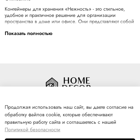
Контейнеры для хранения «Нежность» - это стильное,
удобное и практичное решение для организации
пространства в доме или офисе. Они представляют собой
емкости различного размера, изготовленные из прочного
Показать полностью
и долговечного пластика. Благодаря своей легкости и
устойчивости к внешним воздействиям, пластиковые
контейнеры идеально подходят для хранения самых
разных предметов - от одежды и обуви до книг,
документов и мелких бытовых принадлежностей.
Продолжая использовать наш сайт, вы даете согласие на
обработку файлов cookie, которые обеспечивают
+7(996) 316 00 81
правильную работу сайта и соглашаетесь с нашей
г. Якутск, ул. Лермонтова 102
Политикой безопасности