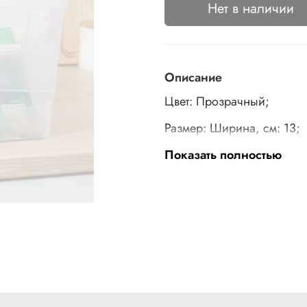
Нет в наличии
Описание
Цвет: Прозрачный;
Размер: Ширина, см: 13;
Высота, см: 20.1;
Показать полностью
Глубина, см: 33.8;
Объём, л: 7;