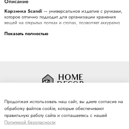
Описание
Корзинка Scandi
— универсальное изделие с ручками,
которое отлично подходит для организации хранения
вещей на открытых полках и столах, позволяет аккуратно
хранить предметы дома: в гардеробной, детской, на
Показать полностью
рабочем столе, в кухне, ванной или прихожей. Корзина
размером 340 × 240 × 140 мм и объемом 10 л
изготовлена из полипропилена. Это легкий и прочный
материал, который легко очищается теплой водой с
моющим средством. Нейтральный белый цвет легко
вписывается в разные интерьеры, а 2 удобные ручки
упрощают перемещение.
Изделие произведено в России.
Продолжая использовать наш сайт, вы даете согласие на
обработку файлов cookie, которые обеспечивают
+7(996) 316 00 81
правильную работу сайта и соглашаетесь с нашей
г. Якутск, ул. Лермонтова 102
Политикой безопасности