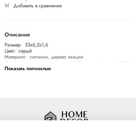
Добавить в сравнение
Описание
Размер: 33x6,2x1,6
Цвет: серый
Материал: силикон, дерево акации
Особенности: мин t исп-ния -30'С , макс t исп-ния 230'С
Показать полностью
Линейки: DeNastia