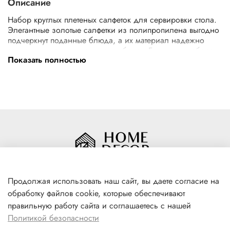
Описание
Набор круглых плетеных салфеток для сервировки стола.
Элегантные золотые салфетки из полипропилена выгодно
подчеркнут поданные блюда, а их материал надежно
защитит столешницу от пятен и брызг. Большого набора
Показать полностью
хватит на всю семью или небольшую компанию. Салфетки
можно ополоснуть под проточной водой или вымыть
вручную с мягким моющим средством. Сушить на
горизонтальной поверхности, не тереть и не выжимать во
избежание деформации. В наборе: 3 салфетки диаметром
32 см.
Продолжая использовать наш сайт, вы даете согласие на
обработку файлов cookie, которые обеспечивают
+7(996) 316 00 81
правильную работу сайта и соглашаетесь с нашей
г. Якутск, ул. Лермонтова 102
Политикой безопасности