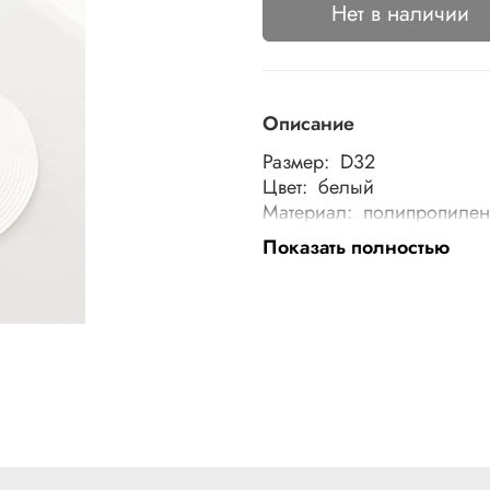
Нет в наличии
Описание
Размер: D32
Цвет: белый
Материал: полипропилен
Особенности: плетеная
Показать полностью
Рекомендации по уходу: 
использованием нейтрал
не тереть, не выжимать, с
гладить. Нельзя выжимат
электросушилке. Не отбел