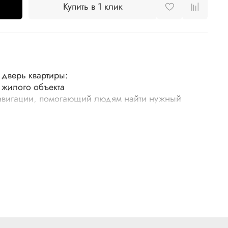
Купить в 1 клик
 дверь квартиры:
 жилого объекта
навигации, помогающий людям найти нужный
иры или кабинета, на калитку
ококачественная покраска под золото
т всего несколько минут.