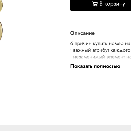
В корзину
Описание
6 причин купить номер на
• важный атрибут каждого
• незаменимый элемент 
адрес
Показать полностью
• номерок на дверь кварт
• надежный металл и выс
• простой монтаж занимае