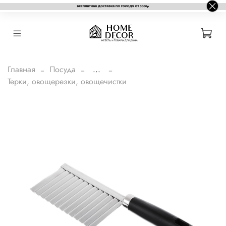
Главная
Посуда
...
Терки, овощерезки, овощечистки