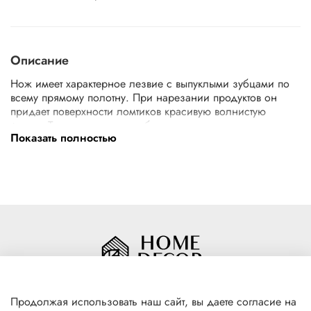
Описание
Нож имеет характерное лезвие с выпуклыми зубцами по
всему прямому полотну. При нарезании продуктов он
придает поверхности ломтиков красивую волнистую
форму. Такими ножами удобно резать торты, сыры и
Показать полностью
ветчину. Нож поможет вам, когда вам предстоит принимать
гостей, а вы хотите удивить их!
Продолжая использовать наш сайт, вы даете согласие на