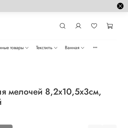
нные товары
Текстиль
Ванная
я мелочей 8,2х10,5х3см,
й