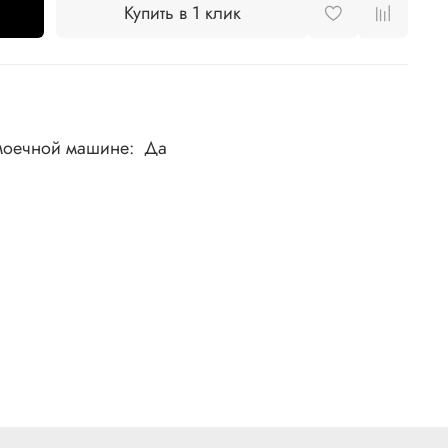
Купить в 1 клик
моечной машине: Да
таль, ABS пластик
, макс t исп-ния 80'С