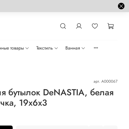
нные товары
Текстиль
Ванная
арт.
A000067
я бутылок DeNASTIA, белая
учка, 19x6x3