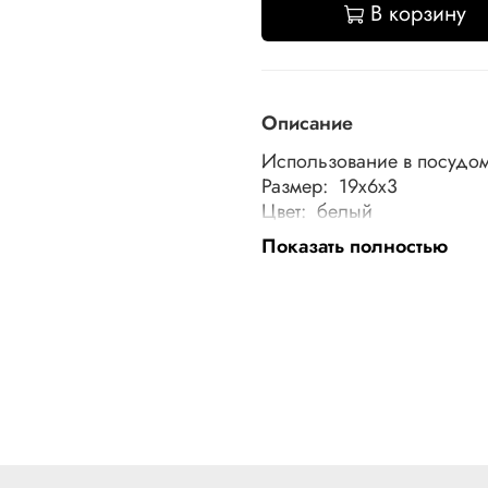
В корзину
Описание
Использование в посудо
Размер: 19x6x3
Цвет: белый
Материал: нержавеющая с
Показать полностью
Особенности: белые ручки