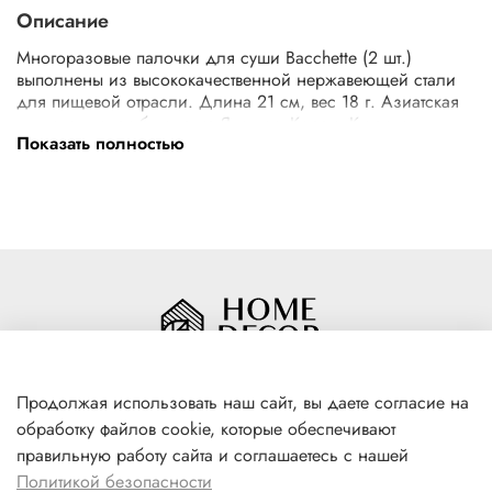
Описание
Многоразовые палочки для суши Bacchette (2 шт.)
выполнены из высококачественной нержавеющей стали
для пищевой отрасли. Длина 21 см, вес 18 г. Азиатская
кухня, включая блюда из Японии, Кореи, Китая и
Показать полностью
Вьетнама, набирает все большую популярность. Сегодня
трудно найти людей равнодушных к таким деликатесам,
как роллы и суши, лапша и рис WOK. Китайские палочки
идеально подойдут любителям стильных вещей и
азиатской кухни.
Продолжая использовать наш сайт, вы даете согласие на
обработку файлов cookie, которые обеспечивают
+7(996) 316 00 81
правильную работу сайта и соглашаетесь с нашей
г. Якутск, ул. Лермонтова 102
Политикой безопасности