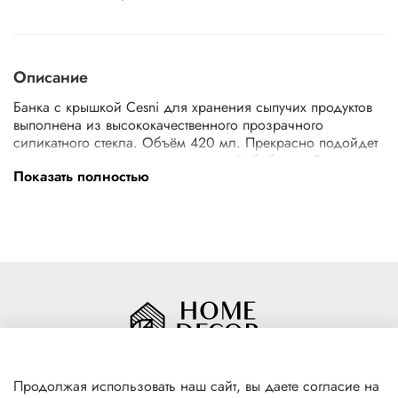
Описание
Банка с крышкой Cesni для хранения сыпучих продуктов
выполнена из высококачественного прозрачного
силикатного стекла. Объём 420 мл. Прекрасно подойдет
для хранения сахара, соли, специй, бобовых. Банка
Показать полностью
оснащена стеклянной плотно прилегающей крышкой с
силиконовым кольцом для полной герметичности.
Благодаря правильному хранению крупы и приправы
сохраняют естественный вкус и запах в течение долгих
месяцев. Функциональная и практичная, такая банка
станет незаменимым аксессуаром на вашей кухне.
Продолжая использовать наш сайт, вы даете согласие на