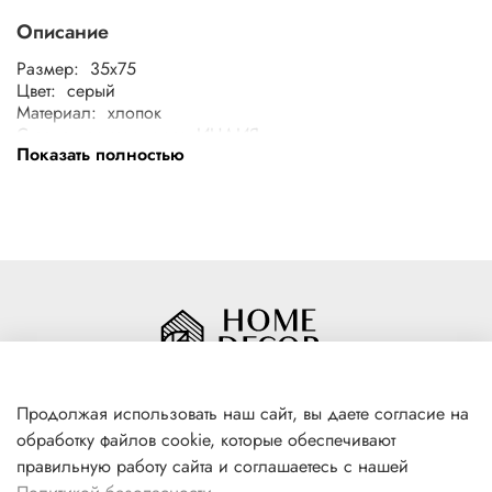
Описание
Размер: 35x75
Цвет: серый
Материал: хлопок
Страна производства: ИНДИЯ
Показать полностью
Рекомендации по уходу: Машинная стирка изделий в
теплой воде при максимальной температуре 40°С. Гладить
при средней температуре (до 150°С). Изделие можно
выжимать и сушить в стиральной машине или в
электрической сушке для белья. Не отбеливать. Не
подвергать химчистке
Продолжая использовать наш сайт, вы даете согласие на
обработку файлов cookie, которые обеспечивают
+7(996) 316 00 81
правильную работу сайта и соглашаетесь с нашей
г. Якутск, ул. Лермонтова 102