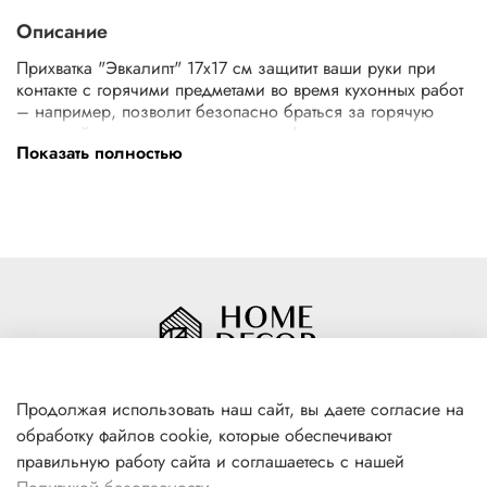
Описание
Прихватка "Эвкалипт" 17х17 см защитит ваши руки при
контакте с горячими предметами во время кухонных работ
– например, позволит безопасно браться за горячую
ручку чайника, ковша, сковороды. А пара таких прихваток
Показать полностью
поможет перенести с плиты на стол горячую кастрюлю – и
не обжечься. Изделие изготовлено из плотной ткани
(полиэстера), слои которой простёганы для прочности.
Материал износостоек и сохранит свои свойства после
многочисленных машинных стирок.
Прихватка снабжена петлёй, за которую вы сможете
подвесить её рядом с плитой. Ваша помощница всегда
будет под рукой.
Продолжая использовать наш сайт, вы даете согласие на
обработку файлов cookie, которые обеспечивают
+7(996) 316 00 81
правильную работу сайта и соглашаетесь с нашей
г. Якутск, ул. Лермонтова 102