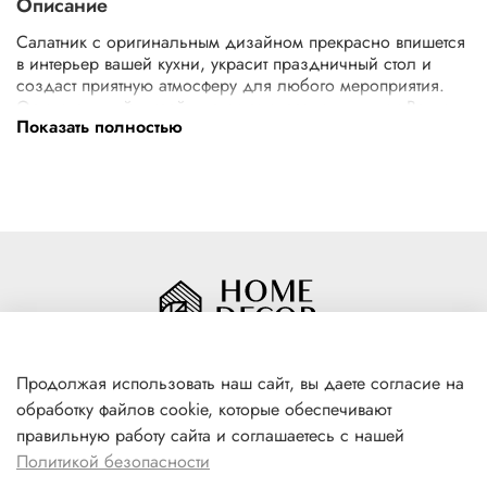
Описание
Салатник с оригинальным дизайном прекрасно впишется
в интерьер вашей кухни, украсит праздничный стол и
создаст приятную атмосферу для любого мероприятия.
Оригинальный дизайн не оставит равнодушными Ваших
Показать полностью
гостей. Размер салатника D17. В нашей коллекции Вы так
же найдёте салатники других размеров: D20, D13.
Рекомендована мойка вручную, с использованием мягких
моющих средств. Объём салатника 620 мл.
Продолжая использовать наш сайт, вы даете согласие на
обработку файлов cookie, которые обеспечивают
+7(996) 316 00 81
правильную работу сайта и соглашаетесь с нашей
г. Якутск, ул. Лермонтова 102
Политикой безопасности