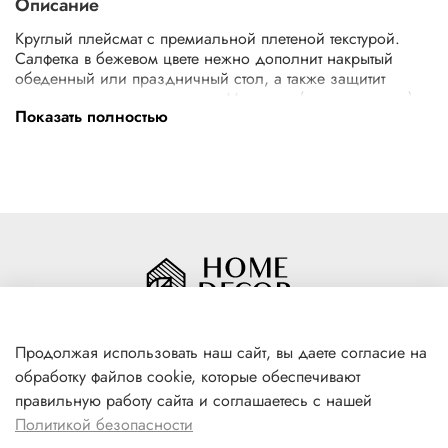
Описание
Круглый плейсмат с премиальной плетеной текстурой.
Салфетка в бежевом цвете нежно дополнит накрытый
обеденный или праздничный стол, а также защитит
столешницу от влаги и пятен. Материал (полипропилен)
Показать полностью
устойчив к загрязнениям и выгоранию, не скользит и
выдерживает температуру до 65 градусов. Салфетки
можно ополоснуть под проточной водой или вымыть
вручную с мягким моющим средством. Сушить на
горизонтальной поверхности, не тереть и не выжимать во
избежание деформации.
Продолжая использовать наш сайт, вы даете согласие на
обработку файлов cookie, которые обеспечивают
+7(996) 316 00 81
правильную работу сайта и соглашаетесь с нашей
г. Якутск, ул. Лермонтова 102
Политикой безопасности