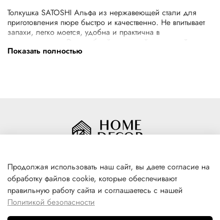
Толкушка SATOSHI Альфа из нержавеющей стали для
приготовления пюре быстро и качественно. Не впитывает
запахи, легко моется, удобна и практична в
использовании. Это удобный, стильный и прочный
Показать полностью
пресс, с помощью которого вы сможете создать
картофельное пюре идеальной консистенции. Пресс
выполнен из нержавеющей стали, который отличается
высокой степенью гигиеничности, прочный и
долговечный. За прессом легко ухаживать, так как его
можно мыть в посудомоечной машине.
Продолжая использовать наш сайт, вы даете согласие на
обработку файлов cookie, которые обеспечивают
+7(996) 316 00 81
правильную работу сайта и соглашаетесь с нашей
г. Якутск, ул. Лермонтова 102
Политикой безопасности