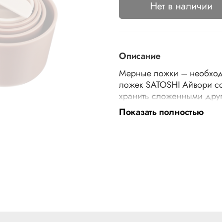
Нет в наличии
Описание
Мерные ложки – необходи
ложек SATOSHI Айвори со
хранить сложенными друг
миллилитрах, а также в ст
Показать полностью
дополнительный комфорт 
могут использоваться для
стирального порошка или