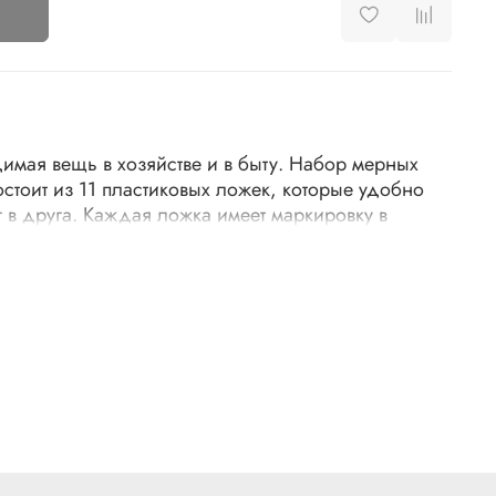
мая вещь в хозяйстве и в быту. Набор мерных
стоит из 11 пластиковых ложек, которые удобно
 в друга. Каждая ложка имеет маркировку в
оловых ложках и стаканах, что обеспечивает
при замере нужного количества продукта. Ложки
 пищевых продуктов, а также для дозировки
 жидкостей бытового назначения.