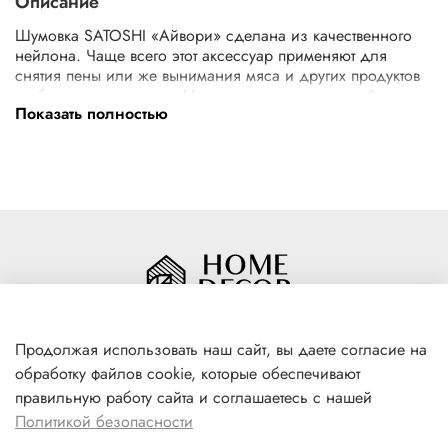
Описание
Шумовка SATOSHI «Айвори» сделана из качественного
нейлона. Чаще всего этот аксессуар применяют для
снятия пены или же вынимания мяса и других продуктов
из бульона или соуса. Изделие прекрасно подойдет для
Показать полностью
посуды с антипригарным, тефлоновым или керамическим
покрытием. Шумовка SATOSHI «Айвори» имеет
длительный срок службы.
Продолжая использовать наш сайт, вы даете согласие на
обработку файлов cookie, которые обеспечивают
+7(996) 316 00 81
правильную работу сайта и соглашаетесь с нашей
г. Якутск, ул. Лермонтова 102
Политикой безопасности