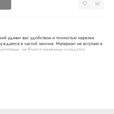
ий удивит вас удобством и точностью нарезки.
уждается в частой заточке. Материал не вступает в
ислотами, не боится ржавчины и надолго
ний вид. Керамический кухонный нож порадует
ством работы. Изделие не придает продуктам
и легко затачивается камнем с алмазным
я рукоятка удобно ложится в руке и обеспечивает
е аксессуара