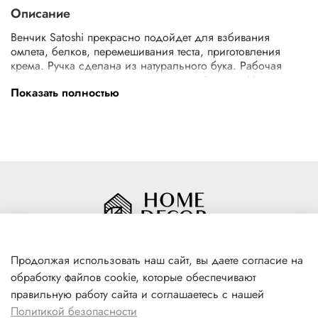
Описание
Венчик Satoshi прекрасно подойдет для взбивания
омлета, белков, перемешивания теста, приготовления
крема. Ручка сделана из натурального бука. Рабочая
поверхность сделана из нержавеющей стали. Изделие
Показать полностью
дополнит коллекцию кухонных принадлежностей Эко.
Размер 29,7х5,5 см.
Продолжая использовать наш сайт, вы даете согласие на
обработку файлов cookie, которые обеспечивают
+7(996) 316 00 81
правильную работу сайта и соглашаетесь с нашей
г. Якутск, ул. Лермонтова 102
Политикой безопасности