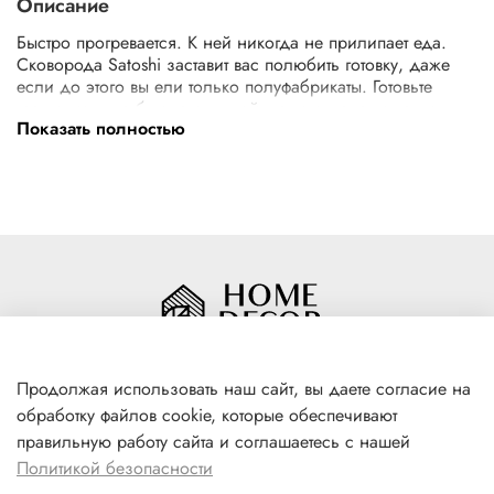
Описание
Быстро прогревается. К ней никогда не прилипает еда.
Сковорода Satoshi заставит вас полюбить готовку, даже
если до этого вы ели только полуфабрикаты. Готовьте
традиционные блюда с душой, как это делали наши
Показать полностью
бабушки. Курица с рисом, жаренная картошка, котлеты,
рагу — ни одно блюдо не прилипает к посуде.
Прекрасная помощница на каждой кухне.
5 причин купить сковороду Satoshi Графит диаметром 28
см:
• индукционное дно для всех видов варочных панелей
• штампованный алюминий быстро нагревается, ускоряя
жарку продуктов
• не содержит токсических веществ PFOA и PTFE
• эргономичная ручка из бакелита с силиконовым
напылением, не нагревается
Продолжая использовать наш сайт, вы даете согласие на
• можно мыть в посудомоечной машине.
обработку файлов cookie, которые обеспечивают
+7(996) 316 00 81
правильную работу сайта и соглашаетесь с нашей
г. Якутск, ул. Лермонтова 102
Политикой безопасности