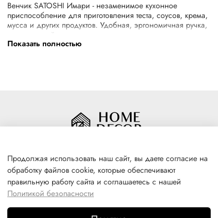
Венчик SATOSHI Имари - незаменимое кухонное
приспособление для приготовления теста, соусов, крема,
мусса и других продуктов. Удобная, эргономичная ручка,
классический инструмент, которым легко перемешивать
Показать полностью
ингредиенты для приготовления блюд.
Характеристики
Тип товара
Венчик
Материал
Нержавеющая сталь
Размер
29,5х5,5см
Страна производитель
Китай
Размер упаковки
30,2x5,8x5,4 см
Вес в упаковке
0,077 кг
Продолжая использовать наш сайт, вы даете согласие на
обработку файлов cookie, которые обеспечивают
+7(996) 316 00 81
правильную работу сайта и соглашаетесь с нашей
г. Якутск, ул. Лермонтова 102
Политикой безопасности