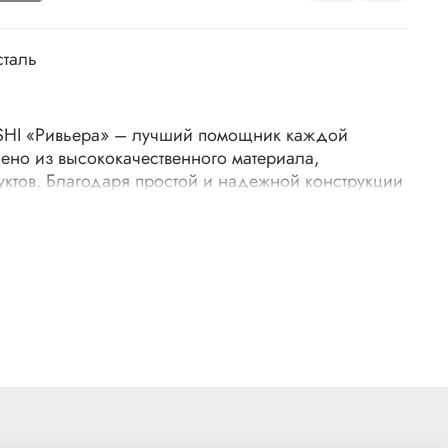
таль
SHI «Ривьера» – лучший помощник каждой
ено из высококачественного материала,
уктов. Благодаря простой и надежной конструкции
обых усилий измельчить дольки чеснока без
ания отверстия легко прочищаются.