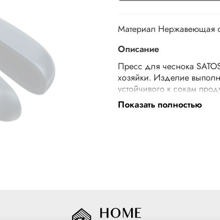
Материал
Нержавеющая с
Описание
Пресс для чеснока SATO
хозяйки. Изделие выполн
устойчивого к сокам прод
прибор позволяет без ос
Показать полностью
остатка. После использов