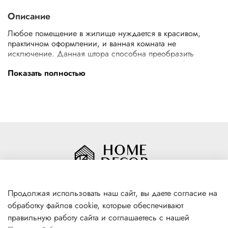
Описание
Любое помещение в жилище нуждается в красивом,
практичном оформлении, и ванная комната не
исключение. Данная штора способна преобразить
помещение, сделать его уютным и комфортным благодаря
Показать полностью
современному дизайну. Штора выполнена из ткани с
нанесением водоотталкивающей пропитки, имеется
утяжеляющий шнур, который вшит в нижний край
полотна. Это позволяет шторе не прилипать к телу,
расправляться самостоятельно и висеть ровными
фалдами. Экологичная и удобная в уходе (при
необходимости можно стирать в стиральной машине). В
комплект входят 12 пластиковых колец (цвет прозрачный).
Плотность, гр/м2: 90
Размер: 180x200
Цвет: тёмно-серый
Продолжая использовать наш сайт, вы даете согласие на
Материал: 100% полиэстер
Особенности: Водооталкивающая пропитка
обработку файлов cookie, которые обеспечивают
+7(996) 316 00 81
Материал / состав изделия: 100% полиэстер
правильную работу сайта и соглашаетесь с нашей
г. Якутск, ул. Лермонтова 102
Материал / состав верха: Полиэстер