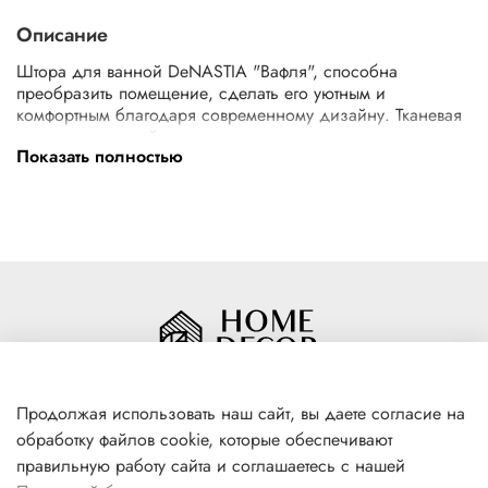
Описание
Штора для ванной DeNASTIA "Вафля", способна
преобразить помещение, сделать его уютным и
комфортным благодаря современному дизайну. Тканевая
штора для ванной комнаты выполнена из плотного
Показать полностью
полиэстера с водоотталкивающей пропиткой, устойчивого
к загрязнению, влагостойкого, отличающегося
долговечностью. Штора может пропускать воду, если
прислонить душ вплотную к шторе. Штора экологична и
удобна в уходе (при необходимости можно стирать в
стиральной машине при температуре не выше 30
градусов). В комплект входят 12 металлических колец.
Размер шторки в ванную 180 (ширина) х 200 (высота).
Шторы можно применять как шторы для летнего душа.
Цвет шторки серый.
Продолжая использовать наш сайт, вы даете согласие на
обработку файлов cookie, которые обеспечивают
+7(996) 316 00 81
правильную работу сайта и соглашаетесь с нашей
г. Якутск, ул. Лермонтова 102