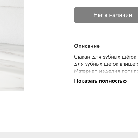
Нет в наличии
Описание
Стакан для зубных щёток
для зубных щеток впишет
Материал изделия полипр
приобрести вместе с дру
Показать полностью
единый по цвету и стилю
мыльница). Размеры издели
см, объем 300 мл.