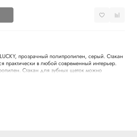
 LUCKY, прозрачный полипропилен, серый. Стакан
ся практически в любой современный интерьер.
опилен. Стакан для зубных щеток можно
гими аксессуарами для ванной комнаты, собрав
 комплект (диспенсер для жидкого мыла и
я: длина - 7,5 см, ширина - 7,5 см, высота - 12