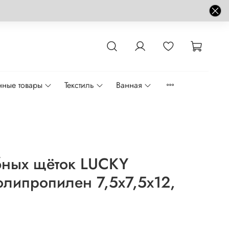
нные товары
Текстиль
Ванная
бных щёток LUCKY
липропилен 7,5x7,5x12,