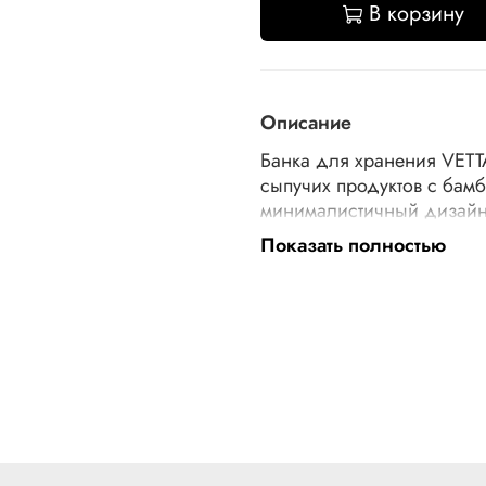
В корзину
Описание
Банка для хранения VETTA
сыпучих продуктов с бам
минималистичный дизайн 
заполнить орехами, суше
Показать полностью
кофейными зернами, мака
свежесть и аромат содерж
оптимальный баланс влажн
слеживаться. Крышка осн
плотное закрытие. Объем