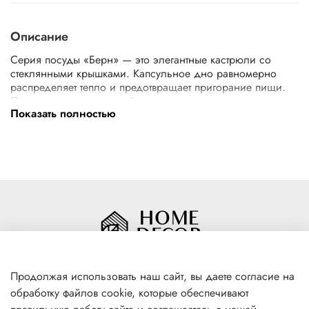
Описание
Серия посуды «Берн» — это элегантные кастрюли со
стеклянными крышками. Капсульное дно равномерно
распределяет тепло и предотвращает пригорание пищи.
Посуда из нержавеющей стали не окисляется, материал
Показать полностью
не впитывает и не выделяет запахи, что положительно
влияет на вкус пищи. Идеально подходит для готовки и
длительного хранения в холодильнике. Посуда из
нержавеющей стали имеет высокую прочность и
экологически безопасна. Кастрюли Vetta — это новое
поколение кухонной утвари, с которой готовка проходит
быстрее и качественнее. Вы не только экономите свое
время, но и газ или электричество.
Продолжая использовать наш сайт, вы даете согласие на
обработку файлов cookie, которые обеспечивают
+7(996) 316 00 81