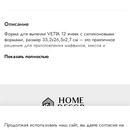
Описание
Форма для выпечки VETTA 12 ячеек с силиконовыми
формами, размер 35,2х26,5х2,7 см – это практичное
решение для приготовления маффинов, кексов и
капкейков в духовке. Состоит из двух частей: поддона из
Показать полностью
углеродистой стали с ячейками и 12 силиконовых форм.
Основание из углеродистой стали равномерно
нагревается, устойчиво к деформации при высоких
температурах, а силиконовые вставки обеспечивают
дополнительное удобство при извлечении готовой
выпечки, а также исключают пригорание и прилипание,
легко моются.
Продолжая использовать наш сайт, вы даете согласие на