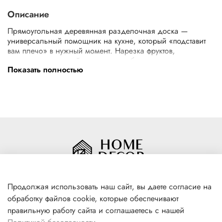
Описание
Прямоугольная деревянная разделочная доска —
универсальный помощник на кухне, который «подставит
вам плечо» в нужный момент. Нарезка фруктов,
шинкование овощей, разделка рыбы и птицы — на
Показать полностью
прямоугольной разделочной доске из дерева легко
выполняются любые кулинарные задания. Гигиеничный
материал обладает природными антимикробными
свойствами и высокой прочностью. Натуральное дерево
не тупит ножи, не скользит на поверхности стола и
предотвращает скольжение продуктов. После
использования аксессуар достаточно сполоснуть теплой
водой и высушить в вертикальном положении.
Материал
Бамбук
Размер
30х20х0,9 см
Продолжая использовать наш сайт, вы даете согласие на
обработку файлов cookie, которые обеспечивают
+7(996) 316 00 81
правильную работу сайта и соглашаетесь с нашей
г. Якутск, ул. Лермонтова 102