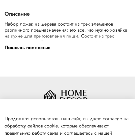
Описание
Набор ложек из дерева состоит из трех элементов
различного предназначения: это все, что нужно хозяйке
на кухне для приготовления пищи. Состоит из трех
принадлежностей, выполненных в одинаковом
Показать полностью
дизайнерском решении. Приборы выполнены из
бамбука, можно использовать их для посуды с
антипригарным покрытием. Ручки приборов снабжены
отверстиями для подвешивания.
Продолжая использовать наш сайт, вы даете согласие на
обработку файлов cookie, которые обеспечивают
+7(996) 316 00 81
правильную работу сайта и соглашаетесь с нашей