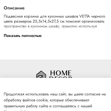
Описание
Подвесная корзина для кухонных шкафов VETTA черного
цвета размером 25,5х14,5х27,5 см поможет организовать
пространство в кухонном шкафу, грамотно используя
каждый уголок. Устанавливается за считанные секунды
Показать полностью
без сверления, надежно фиксируясь на дверце. Корзина
выполнена из прочного металла, выдерживает высокие
нагрузки. Защитное покрытие препятствует появлению
коррозии, поэтому изделие не боится влаги. Подходит
для хранения бытовой химии, губок, хозяйственных
мелочей, а также специй и соусов
Продолжая использовать наш сайт, вы даете согласие на
обработку файлов cookie, которые обеспечивают
+7(996) 316 00 81
правильную работу сайта и соглашаетесь с нашей
г. Якутск, ул. Лермонтова 102