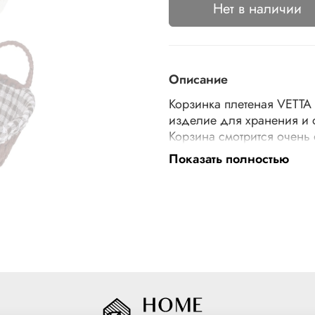
Нет в наличии
Описание
Корзинка плетеная VETTA
изделие для хранения и 
Корзина смотрится очень
в интерьер гостиной или 
Показать полностью
хозяйственные мелочи: п
продукты: хлебобулочные
своему вкусу, используя 
на выбор.