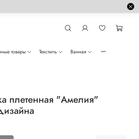
нные товары
Текстиль
Ванная
а плетенная "Амелия"
дизайна