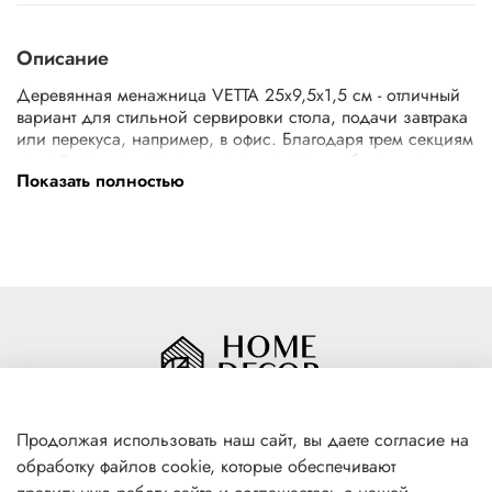
Описание
Деревянная менажница VETTA 25x9,5x1,5 см - отличный
вариант для стильной сервировки стола, подачи завтрака
или перекуса, например, в офис. Благодаря трем секциям
на неё можно уместить несколько разных блюд, не
Показать полностью
смешивая их друг с другом. Прямоугольная, узкая форма
придает менажнице элегантный и современный вид, и
позволяет разместить ее на любом столе. Обратную
сторону можно использовать как разделочную доску.
Материал: бамбук.
Деревянная менажница VETTA идеально подходит для
использования на любых торжественных мероприятиях
или просто на повседневном ужине с семьей и друзьями.
Также может служить отличным подарком для любителей
красивой и функциональной посуды.
Продолжая использовать наш сайт, вы даете согласие на
обработку файлов cookie, которые обеспечивают
+7(996) 316 00 81