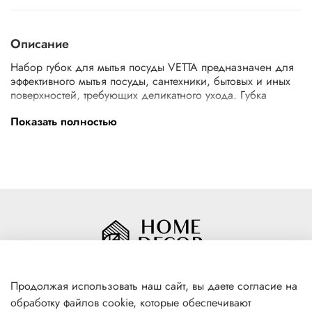
Описание
Набор губок для мытья посуды VETTA предназначен для
эффективного мытья посуды, сантехники, бытовых и иных
поверхностей, требующих деликатного ухода. Губка
изготовлена из высококачественного материала,
Показать полностью
допускающего применение для ухода за поверхностями,
требующими деликатной чистки.
Рекомендации по применению: намочить губку, нанести
немного моющего средства на поверхность губки.
Продолжая использовать наш сайт, вы даете согласие на
обработку файлов cookie, которые обеспечивают
+7(996) 316 00 81