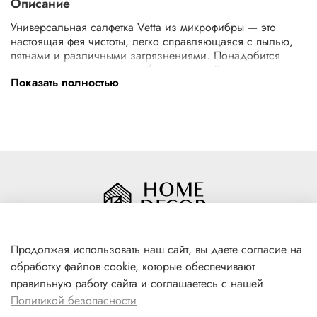
Описание
Универсальная салфетка Vetta из микрофибры — это
настоящая фея чистоты, легко справляющаяся с пылью,
пятнами и различными загрязнениями. Понадобится
всего несколько минут, чтобы стеклянный стол или
Показать полностью
большой экран LED телевизора засверкал идеальной
чистотой. Купить универсальную салфетку Vetta можно для
очистки кухонных рабочих поверхностей, деревянной
мебели, посуды, сантехники и напольных покрытий.
Продолжая использовать наш сайт, вы даете согласие на
обработку файлов cookie, которые обеспечивают
+7(996) 316 00 81
правильную работу сайта и соглашаетесь с нашей
г. Якутск, ул. Лермонтова 102
Политикой безопасности