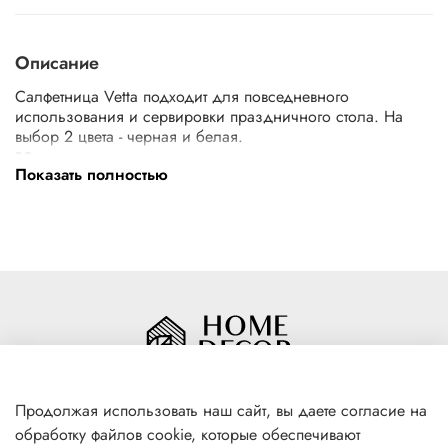
Описание
Салфетница Vetta подходит для повседневного
использования и сервировки праздничного стола. На
выбор 2 цвета - черная и белая.
Характеристики
Показать полностью
Тип товара
Салфетница
Материал
Сталь
Размер
10х10х3,5 см
Страна производитель
Китай
Цвет
Микс
Продолжая использовать наш сайт, вы даете согласие на
обработку файлов cookie, которые обеспечивают
+7(996) 316 00 81