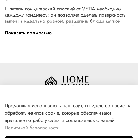
Шпатель кондитерский плоский от VETTA необходим
каждому кондитеру: он позволяет сделать поверхность
выпечки идеально ровной, разделить блюда мягкой
структуры на отдельные части. Также с его помощью
Показать полностью
можно аккуратно отсоединить продукт от противня,
удалить остатки пищи со стенок посуды.
Шпатель изготовлен из пластика, поэтому он не
повреждает покрытия сковород и противней, не впитывает
запахи, гибок и прочен. Имеет приятный дизайн.
Край: прямой, плоский. Размер 15х10 см.
Продолжая использовать наш сайт, вы даете согласие на
обработку файлов cookie, которые обеспечивают
+7(996) 316 00 81
правильную работу сайта и соглашаетесь с нашей
г. Якутск, ул. Лермонтова 102
Политикой безопасности