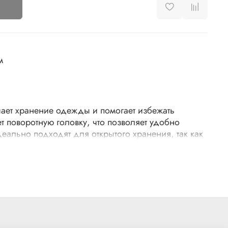
м
ает хранение одежды и помогает избежать
 поворотную головку, что позволяет удобно
еально подходят для открытого хранения, так как
ому дизайну и нейтральному цвету не создают
ма