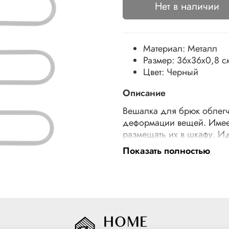
Нет в наличии
Материал:
Металл
Размер:
36x36x0,8 с
Цвет:
Черный
Описание
Вешалка для брюк облегч
деформации вещей. Имеет
размещать их в шкафу. Ид
благодаря минималистичн
Показать полностью
лишнего визуального шу