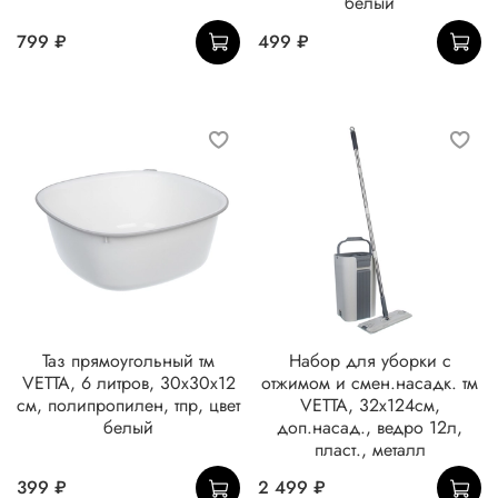
белый
799 ₽
499 ₽
Таз прямоугольный тм
Набор для уборки с
VETTA, 6 литров, 30х30х12
отжимом и смен.насадк. тм
см, полипропилен, тпр, цвет
VETTA, 32х124см,
белый
доп.насад., ведро 12л,
пласт., металл
399 ₽
2 499 ₽